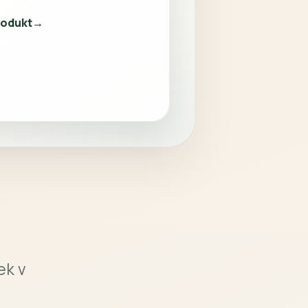
ro vybrané kotle na biomasu
 mm a balení 1000 kg
rodukt