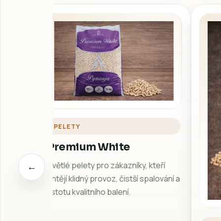
vytápění. Vyberte variantu a pokračujte rovnou na det
PELETY
Premium White
Světlé pelety pro zákazníky, kteří
←
chtějí klidný provoz, čistší spalování a