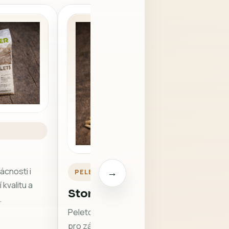
cnosti i
→
PELETY
í kvalitu a
Stora Enso Pelety