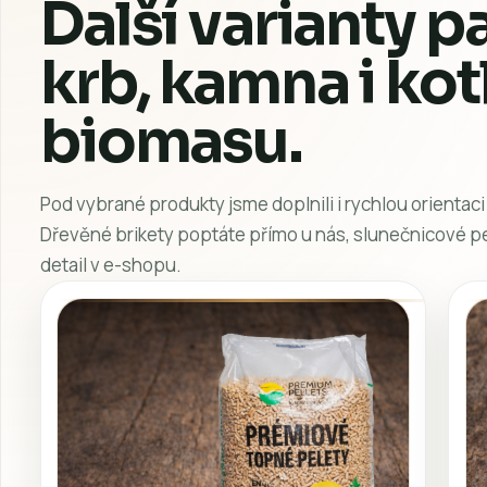
NABÍDKA
Další varianty p
krb, kamna i kot
biomasu.
Pod vybrané produkty jsme doplnili i rychlou orientaci
Dřevěné brikety poptáte přímo u nás, slunečnicové pe
detail v e-shopu.