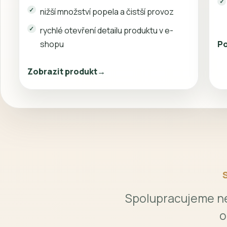
vhodné pro pravidelné domácí vytápění
stabilní parametry a spolehlivý výkon
nižší množství popela a čistší provoz
rychlé otevření detailu produktu v e-
Po
shopu
Zobrazit produkt