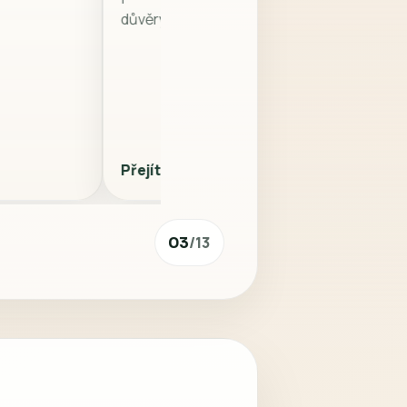
.
Peletová varianta od známé značky
pro zákazníky, kteří chtějí
důvěryhodný původ a klidný nákup.
Přejít do e-shopu
/
13
03