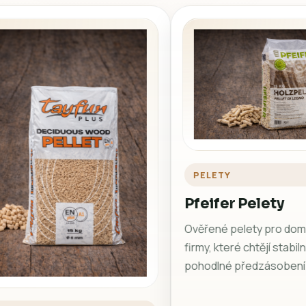
ail produktu.
PELETY
Pfeifer Pelety
Ověřené pelety pro domá
firmy, které chtějí stabiln