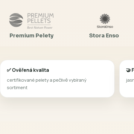
Spolupracujeme ne
o
Premium Pelety
Stora Enso
✅ Ověřená kvalita
🤝 
certifikované pelety a pečlivě vybíraný
jas
sortiment