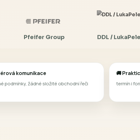
bo čerpáme z ověřených výrobců a znač
blasti dřevních pelet a paliv.
Pfeifer Group
DDL / LukaPel
Férová komunikace
🚚 Prakti
né podmínky, žádné složité obchodní řeči
termín i f